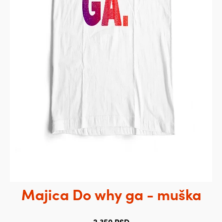
Majica Do why ga - muška
2.350
RSD