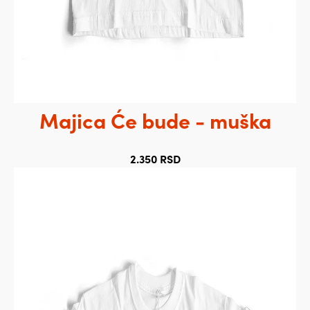
Majica Će bude - muška
2.350
RSD