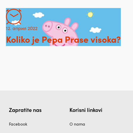
12. април 2022
Koliko je Pepa Prase visoka?
Zapratite nas
Korisni linkovi
Facebook
O nama