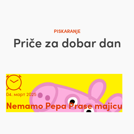
PISKARANJE
Priče za dobar dan
04. март 2025
Nemamo Pepa Prase majicu