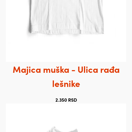
Majica muška - Ulica rađa
lešnike
2.350
RSD