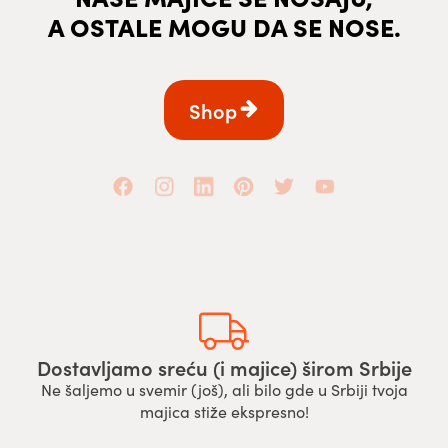
A OSTALE MOGU DA SE NOSE.
Shop
Dostavljamo sreću (i majice) širom Srbije
Ne šaljemo u svemir (još), ali bilo gde u Srbiji tvoja
majica stiže ekspresno!