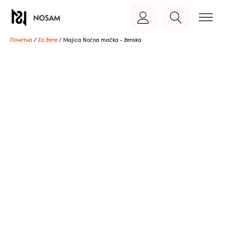
Почетна
/
Za žene
/ Majica Noćna mačka - ženska