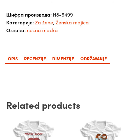
-
ženska
Шифра производа:
N8-5499
количина
Категорије:
,
Za žene
Ženska majica
Ознака:
nocna macka
OPIS
RECENZIJE
DIMENZIJE
ODRŽAVANJE
Related products
Овај
Овај
производ
производ
има
има