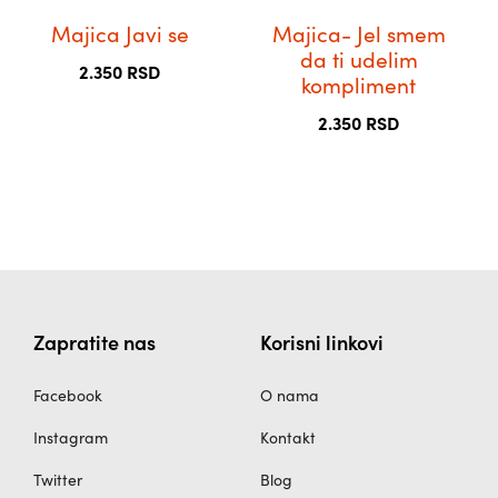
бити
бити
Majica Javi se
Majica- Jel smem
изабране
изабране
da ti udelim
2.350
RSD
на
на
kompliment
страници
страници
2.350
RSD
производа.
производа.
Zapratite nas
Korisni linkovi
Facebook
O nama
Instagram
Kontakt
Twitter
Blog