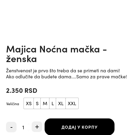
Majica Noćna mačka -
ženska
Ženstvenost je prvo što treba da se primeti na dami!
Ako odlučite da budete dama....Samo za prave mačke!
2.350
RSD
XS
S
M
L
XL
XXL
Veličina
Majica
-
+
ДОДАЈ У КОРПУ
Noćna
mačka