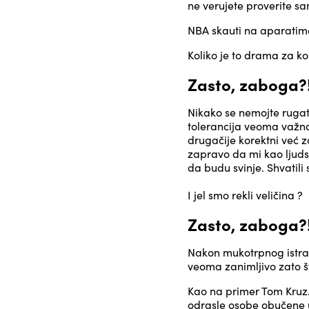
ne verujete proverite sa
NBA skauti na aparatim
Koliko je to drama za k
Zasto, zaboga?!
Nikako se nemojte rugati
tolerancija veoma važna.
drugačije korektni već z
zapravo da mi kao ljuds
da budu svinje. Shvatili 
I jel smo rekli veličina ?
Zasto, zaboga?!
Nakon mukotrpnog istraži
veoma zanimljivo zato š
Kao na primer Tom Kruz. 
odrasle osobe obučene u