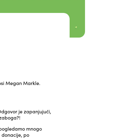
kosi Megan Markle.
Odgovor je zapanjujući,
 zaboga?!
da pogledamo mnogo
 donacije, po