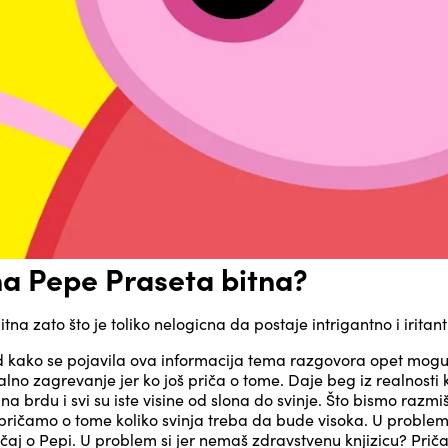
ina Pepe Praseta bitna?
tna zato što je toliko nelogicna da postaje intrigantno i iritan
 od kako se pojavila ova informacija tema razgovora opet mog
lno zagrevanje jer ko još priča o tome. Daje beg iz realnosti k
e na brdu i svi su iste visine od slona do svinje. Što bismo razmi
ičamo o tome koliko svinja treba da bude visoka. U problem
ričaj o Pepi. U problem si jer nemaš zdravstvenu knjizicu? Priča