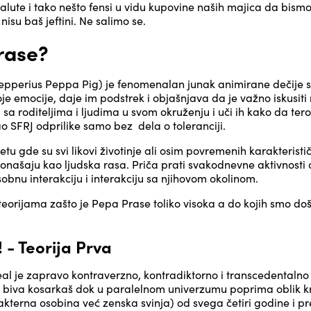
alute i tako nešto fensi u vidu kupovine naših majica da bism
isu baš jeftini. Ne salimo se.
rase?
pperius Peppa Pig) je fenomenalan junak animirane dečije ser
je emocije, daje im podstrek i objašnjava da je važno iskusiti n
ji sa roditeljima i ljudima u svom okruženju i uči ih kako da tero
kao SFRJ odprilike samo bez dela o toleranciji.
tu gde su svi likovi životinje ali osim povremenih karakteristi
ponašaju kao ljudska rasa. Priča prati svakodnevne aktivnosti 
sobnu interakciju i interakciju sa njihovom okolinom.
eorijama zašto je Pepa Prase toliko visoka a do kojih smo doš
 - Teorija Prva
al je zapravo kontraverzno, kontradiktorno i transcedentalno 
iji biva kosarkaš dok u paralelnom univerzumu poprima oblik k
akterna osobina već zenska svinja) od svega četiri godine i p