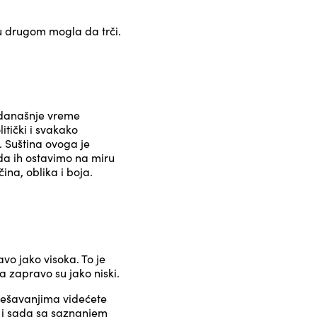
u drugom mogla da trči.
u današnje vreme
itički i svakako
. Suština ovoga je
da ih ostavimo na miru
ina, oblika i boja.
vo jako visoka. To je
 zapravo su jako niski.
 dešavanjima videćete
e i sada sa saznanjem