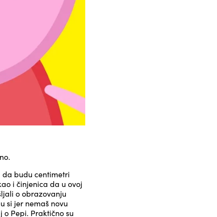
tno.
u da budu centimetri
ao i činjenica da u ovoj
šljali o obrazovanju
u si jer nemaš novu
j o Pepi. Praktično su