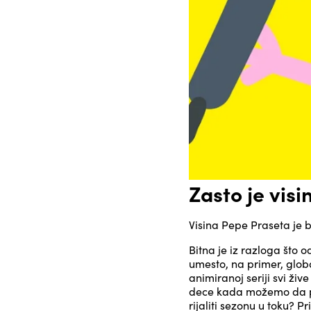
Zasto je vis
Visina Pepe Praseta je bi
Bitna je iz razloga što
umesto, na primer, globa
animiranoj seriji svi živ
dece kada možemo da pr
rijaliti sezonu u toku? P