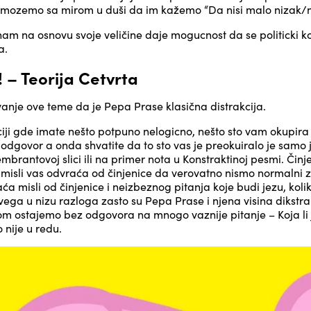
soki mozemo sa mirom u duši da im kažemo “Da nisi malo nizak
am na osnovu svoje veličine daje mogucnost da se politicki
a.
 – Teorija Cetvrta
ivanje ove teme da je Pepa Prase klasična distrakcija.
ciji gde imate nešto potpuno nelogicno, nešto sto vam okupira
 odgovor a onda shvatite da to sto vas je preokuiralo je samo 
mbrantovoj slici ili na primer nota u Konstraktinoj pesmi. Čin
misli vas odvraća od činjenice da verovatno nismo normalni z
misli od činjenice i neizbeznog pitanja koje budi jezu, kolik
svega u nizu razloga zasto su Pepa Prase i njena visina dikstrak
 ostajemo bez odgovora na mnogo vaznije pitanje – Koja li 
nije u redu.