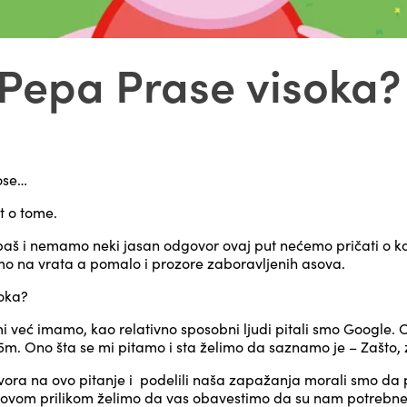
e Pepa Prase visoka?
kose…
st o tome.
baš i nemamo neki jasan odgovor ovaj put nećemo pričati o 
 na vrata a pomalo i prozore zaboravljenih asova.
soka?
 već imamo, kao relativno sposobni ljudi pitali smo Google. 
15m. Ono šta se mi pitamo i sta želimo da saznamo je – Zašto,
vora na ovo pitanje i podelili naša zapažanja morali smo 
 ovom prilikom želimo da vas obavestimo da su nam potrebne