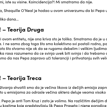
mi, iste su visine. Koincidencija?! Mi smatramo da nije.
a, Shaquille O’Neal je hodao u ovom univerzumu da bi Pepa 
oliko dana…
 – Teorija Druga
 ovom entitetu, nije ona kriva sto je tolika. Smatramo da je 
 I ne samo zbog toga što smo kolektivno svi postali rodno, pol
ato što stvarno nije ok da se rugamo debelim i velikim ljudima
ka rasa razumemo da ce svinja uvek biti svinja i da trebamo 
smo da nas Pepa zapravo uči toleranciji i prihvatanju svih velič
 – Teorija Treca
vanja shvatili smo da je večina likova iz dečijih emisija zapra
to u emisijama za odrasle večina aktera deluje veoma visoko a
Pepa je anti Tom Kruz i zato je volimo. Na različitim dečijim
 kostime koje predstavljaju lik Pepa Praseta i njene porodic