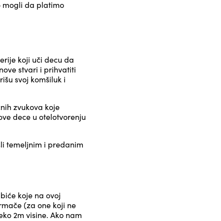
o mogli da platimo
ije koji uči decu da
ove stvari i prihvatiti
rišu svoj komšiluk i
čnih zvukova koje
ove dece u otelotvorenju
li temeljnim i predanim
biće koje na ovoj
rmače (za one koji ne
reko 2m visine. Ako nam