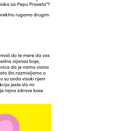
/niska za Pepu Praseta”?
 korektno rugamo drugim
 misli do te mere da vas
jedna nijansa boje,
jenica da je nama visina
ato što razmisljamo o
o su onda visoki njeni
cija jeste sto mi
je tajna zdrave kose