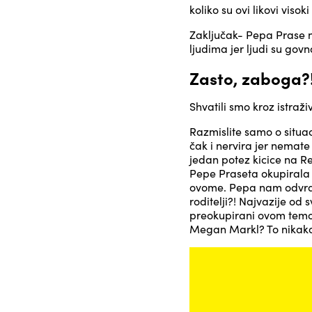
koliko su ovi likovi vi
Zaključak- Pepa Prase n
ljudima jer ljudi su govn
Zasto, zaboga?!
Shvatili smo kroz istraž
Razmislite samo o situa
čak i nervira jer nemate
jedan potez kicice na Re
Pepe Praseta okupirala 
ovome. Pepa nam odvraća 
roditelji?! Najvazije od 
preokupirani ovom temom
Megan Markl? To nikako 