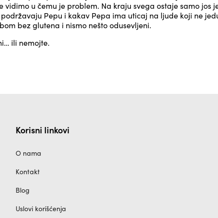
ne vidimo u čemu je problem. Na kraju svega ostaje samo jos j
i podržavaju Pepu i kakav Pepa ima uticaj na ljude koji ne je
om bez glutena i nismo nešto odusevljeni.
ni… ili nemojte.
Korisni linkovi
O nama
Kontakt
Blog
Uslovi korišćenja