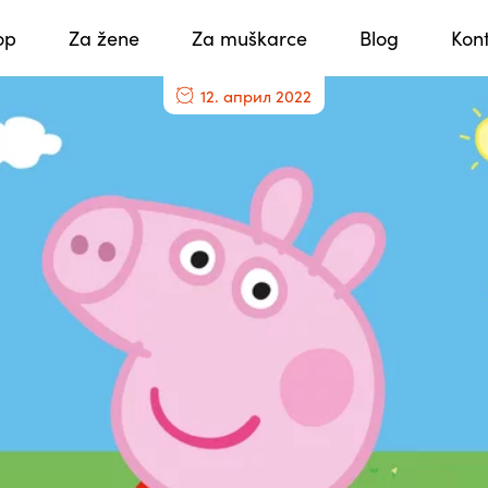
op
Za žene
Za muškarce
Blog
Kon
12. април 2022