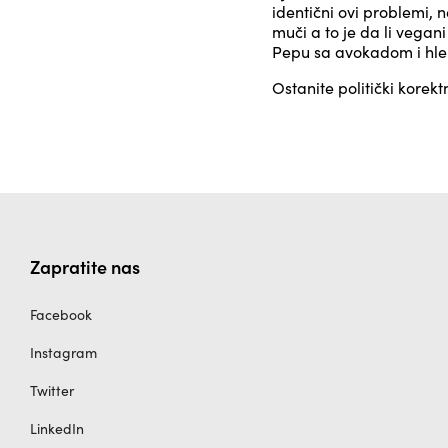
identični ovi problemi, 
muči a to je da li vegan
Pepu sa avokadom i hleb
Ostanite politički korekt
Zapratite nas
Facebook
Instagram
Twitter
LinkedIn