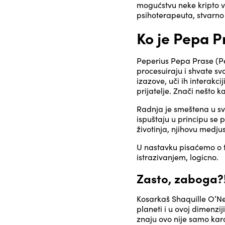
mogućstvu neke kripto v
psihoterapeuta, stvarno n
Ko je Pepa P
Peperius Pepa Prase (Pe
procesuiraju i shvate svo
izazove, uči ih interakci
prijatelje. Znači nešto 
Radnja je smeštena u sve
ispuštaju u principu se 
životinja, njihovu medju
U nastavku pisaćemo o t
istrazivanjem, logicno.
Zasto, zaboga?!
Kosarkaš Shaquille O’Ne
planeti i u ovoj dimenz
znaju ovo nije samo kar