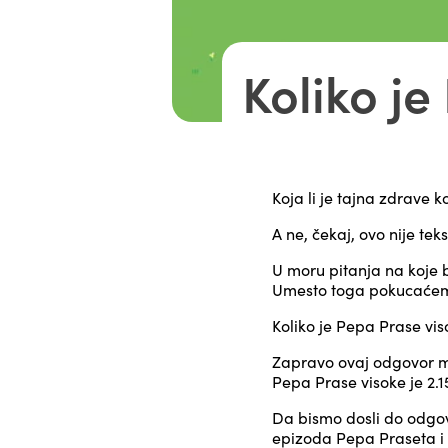
Koliko j
Koja li je tajna zdrave 
A ne, čekaj, ovo nije tek
U moru pitanja na koje 
Umesto toga pokucaćemo
Koliko je Pepa Prase vi
Zapravo ovaj odgovor mi
Pepa Prase visoke je 2.
Da bismo dosli do odgo
epizoda Pepa Praseta i