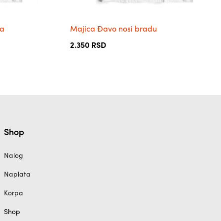
производа.
ca
Majica Đavo nosi bradu
2.350
RSD
Shop
Nalog
Naplata
Korpa
Shop