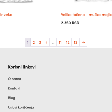
производа.
ir zeka
Veliko točeno - muška maji
2.350
RSD
1
2
3
4
…
11
12
13
→
Korisni linkovi
O nama
Kontakt
Blog
Uslovi korišćenja