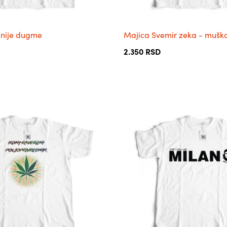
страници
производа.
 nije dugme
Majica Svemir zeka - mušk
2.350
RSD
Овај
производ
има
више
варијанти.
Опције
могу
бити
изабране
на
страници