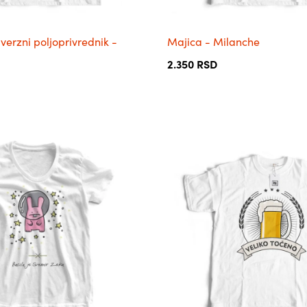
производа.
verzni poljoprivrednik -
Majica - Milanche
2.350
RSD
Овај
производ
има
више
варијанти.
Опције
могу
бити
изабране
на
страници