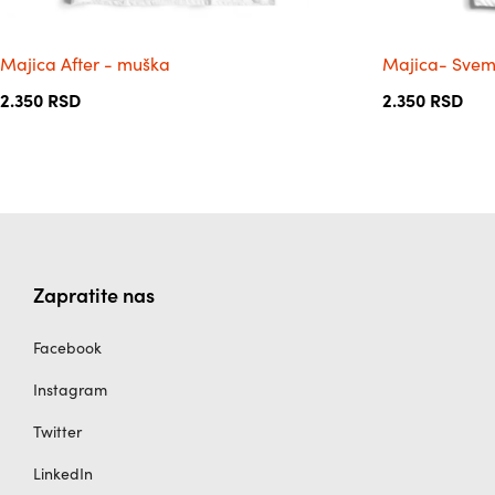
производа.
производа.
Majica After - muška
Majica- Svem
2.350
RSD
2.350
RSD
Zapratite nas
Facebook
Instagram
Twitter
LinkedIn