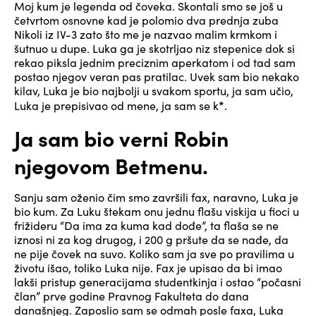
Moj kum je legenda od čoveka. Skontali smo se još u
četvrtom osnovne kad je polomio dva prednja zuba
Nikoli iz IV-3 zato što me je nazvao malim krmkom i
šutnuo u dupe. Luka ga je skotrljao niz stepenice dok si
rekao piksla jednim preciznim aperkatom i od tad sam
postao njegov veran pas pratilac. Uvek sam bio nekako
kilav, Luka je bio najbolji u svakom sportu, ja sam učio,
*
Luka je prepisivao od mene, ja sam se k
.
Ja sam bio verni Robin
njegovom Betmenu.
Sanju sam oženio čim smo završili fax, naravno, Luka je
bio kum. Za Luku štekam onu jednu flašu viskija u fioci u
frižideru “Da ima za kuma kad dođe”, ta flaša se ne
iznosi ni za kog drugog, i 200 g pršute da se nađe, da
ne pije čovek na suvo. Koliko sam ja sve po pravilima u
životu išao, toliko Luka nije. Fax je upisao da bi imao
lakši pristup generacijama studentkinja i ostao “počasni
član” prve godine Pravnog Fakulteta do dana
današnjeg. Zaposlio sam se odmah posle faxa, Luka