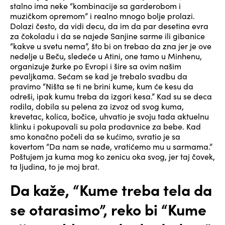
stalno ima neke “kombinacije sa garderobom i
muzičkom opremom” i realno mnogo bolje prolazi.
Dolazi često, da vidi decu, da im da par desetina evra
za čokoladu i da se najede Sanjine sarme ili gibanice
“kakve u svetu nema”, što bi on trebao da zna jer je ove
nedelje u Beču, sledeće u Atini, one tamo u Minhenu,
organizuje žurke po Evropi i šire sa ovim našim
pevaljkama. Sećam se kad je trebalo svadbu da
pravimo “Ništa se ti ne brini kume, kum će kesu da
odreši, ipak kumu treba da izgori kesa.” Kad su se deca
rodila, dobila su pelena za izvoz od svog kuma,
krevetac, kolica, bočice, uhvatio je svoju tada aktuelnu
klinku i pokupovali su pola prodavnice za bebe. Kad
smo konačno počeli da se kućimo, svratio je sa
kovertom “Da nam se nađe, vratićemo mu u sarmama.”
Poštujem ja kuma mog ko zenicu oka svog, jer taj čovek,
ta ljudina, to je moj brat.
Da kaže, “Kume treba tela da
se otarasimo”, reko bi “Kume