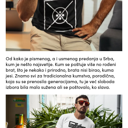
Od kako je pismenog, a i usmenog predanja u Srba,
kum je nešto najsvetije. Kum se poštuje više no rođeni
brat, što je nekako i prirodno, brata nisi birao, kuma
jesi. Znamo svi za tradicionalna kumstva, porodična,
koja su se prenosila generacijama, tu je već sloboda
izbora bila malo sužena ali se poštovalo, ko slava.