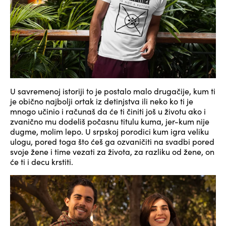
U savremenoj istoriji to je postalo malo drugačije, kum ti
je obično najbolji ortak iz detinjstva ili neko ko ti je
mnogo učinio i računaš da će ti činiti još u životu ako i
zvanično mu dodeliš počasnu titulu kuma, jer-kum nije
dugme, molim lepo. U srpskoj porodici kum igra veliku
ulogu, pored toga što ćeš ga ozvaničiti na svadbi pored
svoje žene i time vezati za života, za razliku od žene, on
će ti i decu krstiti.