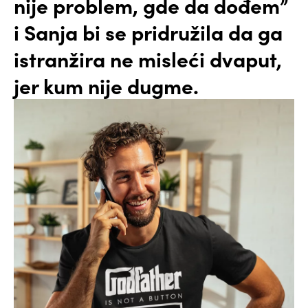
nije problem, gde da dođem”
i Sanja bi se pridružila da ga
istranžira ne misleći dvaput,
jer kum nije dugme.