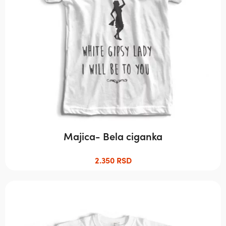
могу
бити
изабране
на
страници
производа.
Majica- Bela ciganka
2.350
RSD
Овај
производ
има
више