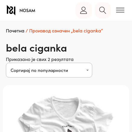
Почетна
/ Производ oзначен „bela ciganka“
bela ciganka
Сортирано
Приказано је свих 2 резултата
по
популарности
Овај
производ
има
више
варијанти.
Опције