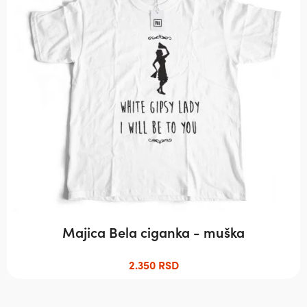
варијанти.
Опције
могу
бити
изабране
на
страници
производа.
Majica Bela ciganka - muška
2.350
RSD