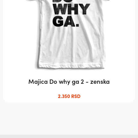
бити
изабране
на
страници
производа.
Majica Do why ga 2 - zenska
2.350
RSD