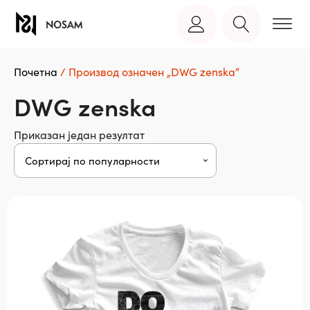
Почетна
/ Производ oзначен „DWG zenska“
DWG zenska
Приказан један резултат
Овај
производ
има
више
варијанти.
Опције
могу