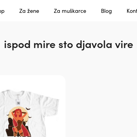
op
Za žene
Za muškarce
Blog
Kon
ispod mire sto djavola vire