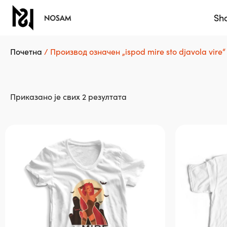
Sh
Почетна
/ Производ oзначен „ispod mire sto djavola vire“
Сортирано
Приказано је свих 2 резултата
по
популарности
Овај
Овај
производ
производ
има
има
више
више
варијанти.
варијанти.
Опције
Опције
могу
могу
бити
бити