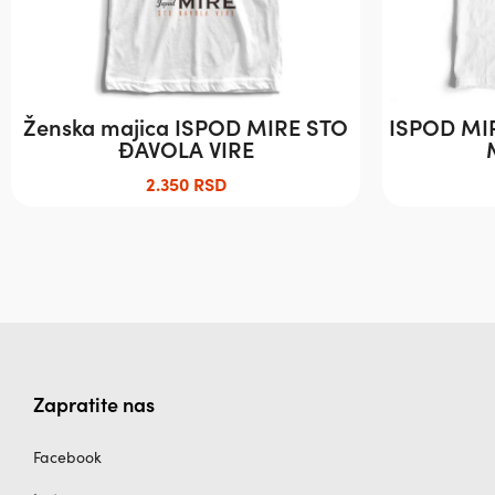
изабране
изабране
на
на
страници
страници
производа.
производа.
Ženska majica ISPOD MIRE STO
ISPOD MIR
ĐAVOLA VIRE
2.350
RSD
Zapratite nas
Facebook