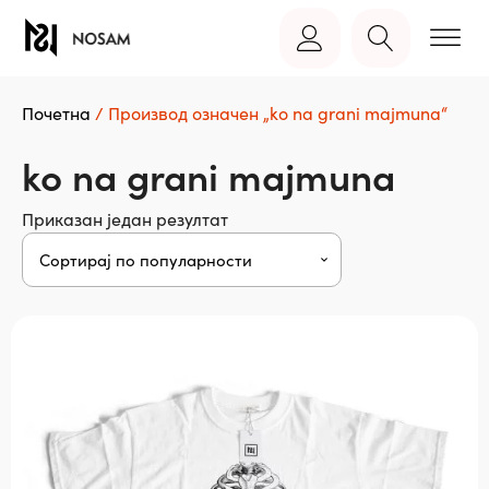
Почетна
/ Производ oзначен „ko na grani majmuna“
ko na grani majmuna
Приказан један резултат
Овај
производ
има
више
варијанти.
Опције