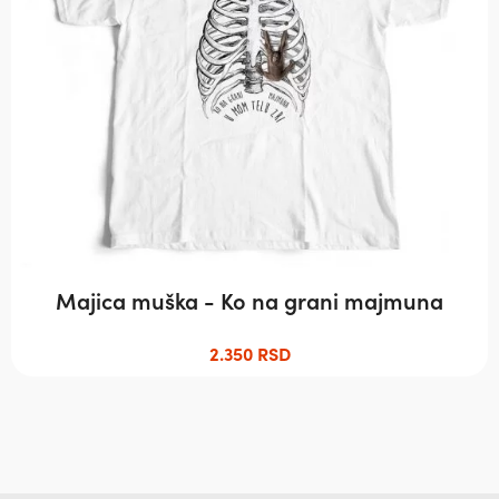
могу
бити
изабране
на
страници
производа.
Majica muška - Ko na grani majmuna
2.350
RSD