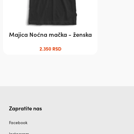
изабране
на
страници
производа.
Majica Noćna mačka - ženska
2.350
RSD
Zapratite nas
Facebook
Instagram