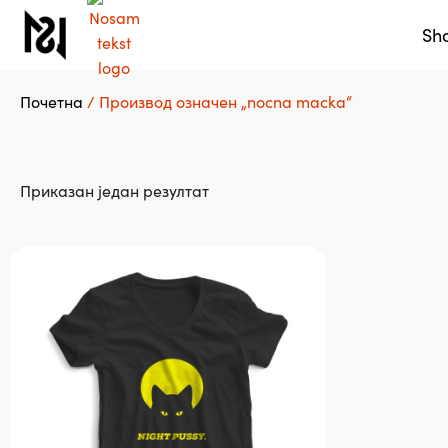
Sh
Почетна
/ Производ oзначен „nocna macka“
Приказан један резултат
Овај
производ
има
више
варијанти.
Опције
могу
бити