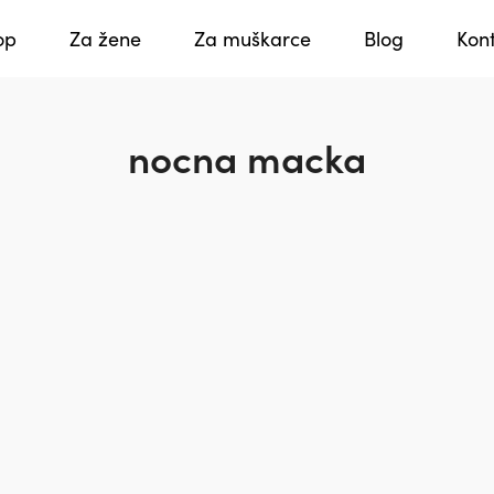
op
Za žene
Za muškarce
Blog
Kon
nocna macka