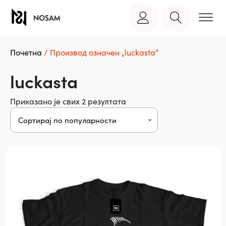
Почетна
/ Производ oзначен „luckasta“
luckasta
Сортирано
Приказано је свих 2 резултата
по
популарности
Овај
производ
има
више
варијанти.
Опције