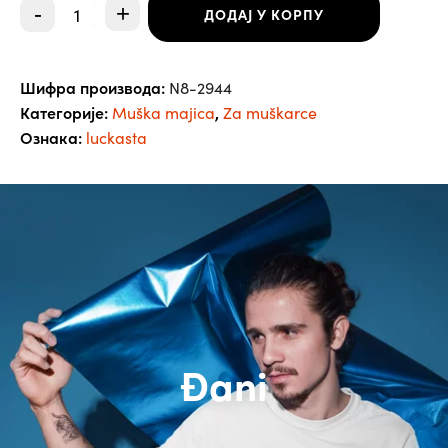
Majica
-
+
ДОДАЈ У КОРПУ
-
Luckasta
City
muška
Шифра производа:
N8-2944
количина
Категорије:
,
Muška majica
Za muškarce
Ознака:
luckasta
Đani