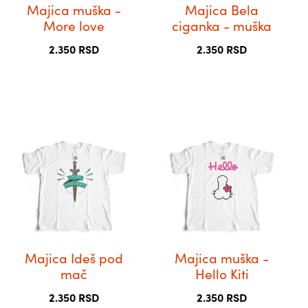
бити
бити
Majica muška -
Majica Bela
изабране
изабране
More love
ciganka - muška
на
на
2.350
RSD
2.350
RSD
страници
страници
производа.
производа.
Овај
Овај
производ
производ
има
има
више
више
варијанти.
варијанти.
Опције
Опције
могу
могу
бити
бити
Majica Ideš pod
Majica muška -
изабране
изабране
mač
Hello Kiti
на
на
2.350
RSD
2.350
RSD
страници
страници