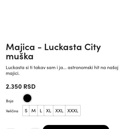
Majica - Luckasta City
muška
Luckasta si ti takav sam i ja... astronomski hit na našoj
majici.
2.350
RSD
Boja
S
M
L
XL
XXL
XXXL
Veličina