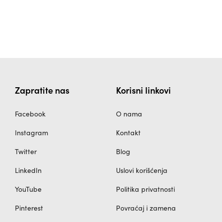
производа.
производа.
Zapratite nas
Korisni linkovi
Facebook
O nama
Instagram
Kontakt
Twitter
Blog
LinkedIn
Uslovi korišćenja
YouTube
Politika privatnosti
Pinterest
Povraćaj i zamena