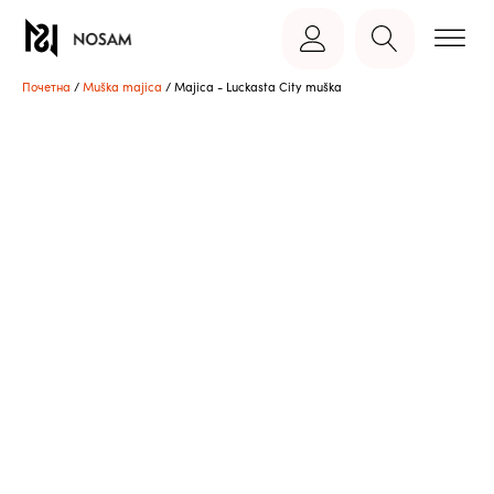
Почетна
/
Muška majica
/ Majica - Luckasta City muška