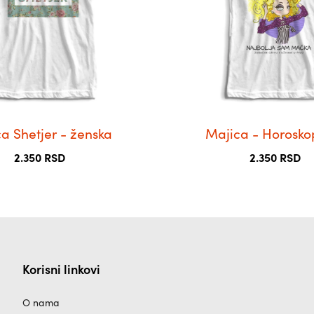
Опције
могу
бити
изабране
на
страници
производа.
a Shetjer - ženska
Majica - Horosko
2.350
RSD
2.350
RSD
Korisni linkovi
O nama