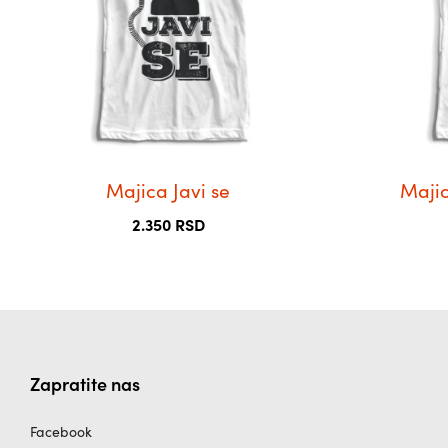
Опције
Опције
могу
могу
бити
бити
изабране
изабране
на
на
страници
страници
производа.
производа.
Majica Javi se
Majic
2.350
RSD
Zapratite nas
Facebook