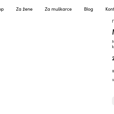
op
Za žene
Za muškarce
Blog
Kon
M
k
B
V