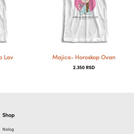
Опције
могу
бити
изабране
на
страници
производа.
p Lav
Majica- Horoskop Ovan
2.350
RSD
Shop
Nalog