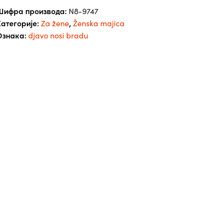
количина
Шифра производа:
N8-9747
атегорије:
,
Za žene
Ženska majica
Ознака:
djavo nosi bradu