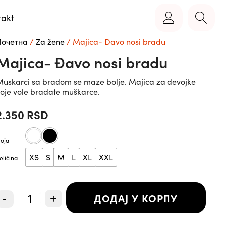
takt
Почетна
/
Za žene
/ Majica- Đavo nosi bradu
Majica- Đavo nosi bradu
uskarci sa bradom se maze bolje. Majica za devojke
oje vole bradate muškarce.
2.350
RSD
oja
XS
S
M
L
XL
XXL
eličina
Majica-
ДОДАЈ У КОРПУ
-
+
Đavo
nosi
bradu