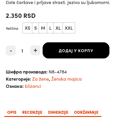
čiste čaršave i prljave strasti. Jezivo su ljubomorni.
2.350
RSD
XS
S
M
L
XL
XXL
Veličina
Majica-
-
+
ДОДАЈ У КОРПУ
Horoskop
Blizanac
количина
Шифра производа:
N8-4784
Категорије:
,
Za žene
Ženska majica
Ознака:
blizanci
OPIS
RECENZIJE
DIMENZIJE
ODRŽAVANJE