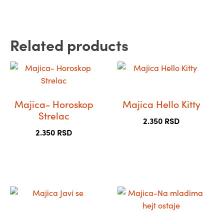
Related products
Овај
Овај
производ
производ
има
има
Majica- Horoskop
Majica Hello Kitty
више
више
Strelac
варијанти.
варијанти.
2.350
RSD
Опције
Опције
2.350
RSD
могу
могу
бити
бити
изабране
изабране
на
на
страници
страници
Овај
Овај
производа.
производа.
производ
производ
има
има