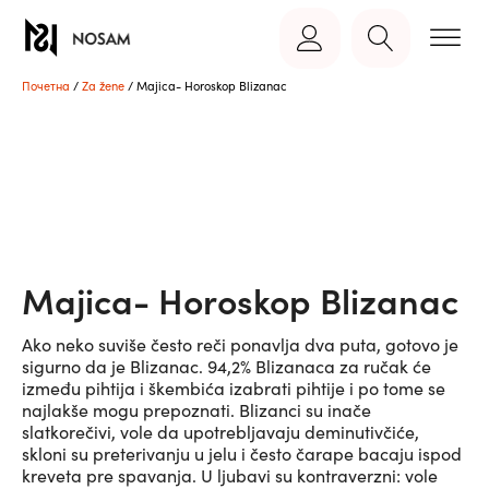
Почетна
/
Za žene
/ Majica- Horoskop Blizanac
Majica- Horoskop Blizanac
Ako neko suviše često reči ponavlja dva puta, gotovo je
sigurno da je Blizanac. 94,2% Blizanaca za ručak će
između pihtija i škembića izabrati pihtije i po tome se
najlakše mogu prepoznati. Blizanci su inače
slatkorečivi, vole da upotrebljavaju deminutivčiće,
skloni su preterivanju u jelu i često čarape bacaju ispod
kreveta pre spavanja. U ljubavi su kontraverzni: vole