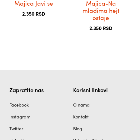
Majica Javi se
Majica-Na
више
више
mladima hejt
варијанти.
варијанти.
2.350
RSD
ostaje
Опције
Опције
могу
могу
2.350
RSD
бити
бити
изабране
изабране
на
на
страници
страници
производа.
производа.
Zapratite nas
Korisni linkovi
Facebook
O nama
Instagram
Kontakt
Twitter
Blog