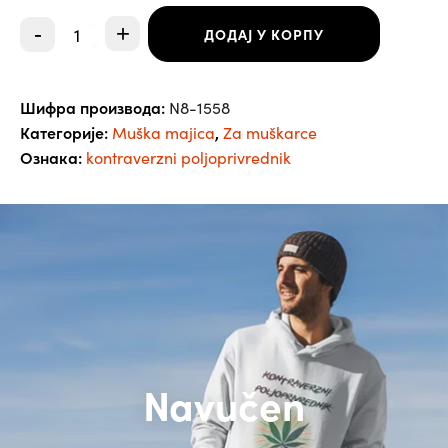
Majica
-
+
ДОДАЈ У КОРПУ
Kontraverzni
poljoprivrednik
-
muška
Шифра производа:
N8-1558
количина
Категорије:
,
Muška majica
Za muškarce
Ознака:
kontraverzni poljoprivrednik
Navučen