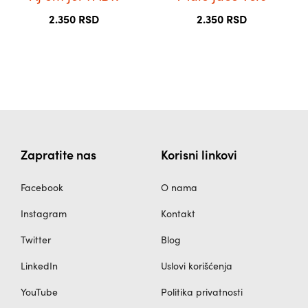
на
на
2.350
RSD
2.350
RSD
страници
страници
производа.
производа.
Zapratite nas
Korisni linkovi
Facebook
O nama
Instagram
Kontakt
Twitter
Blog
LinkedIn
Uslovi korišćenja
YouTube
Politika privatnosti