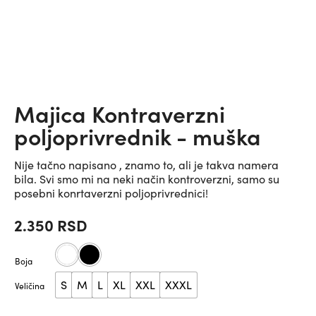
Majica Kontraverzni
poljoprivrednik - muška
Nije tačno napisano , znamo to, ali je takva namera
bila. Svi smo mi na neki način kontroverzni, samo su
posebni konrtaverzni poljoprivrednici!
2.350
RSD
Boja
S
M
L
XL
XXL
XXXL
Veličina