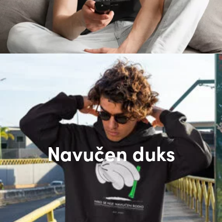
Navučen duks