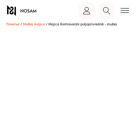
Почетна
/
Muška majica
/ Majica Kontraverzni poljoprivrednik - muška