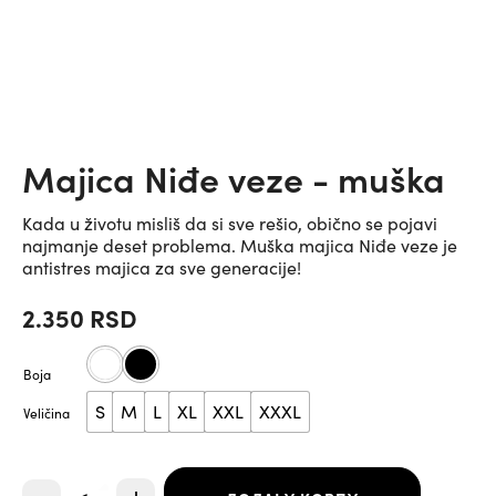
Majica Niđe veze - muška
Kada u životu misliš da si sve rešio, obično se pojavi
najmanje deset problema. Muška majica Niđe veze je
antistres majica za sve generacije!
2.350
RSD
Boja
S
M
L
XL
XXL
XXXL
Veličina
Majica