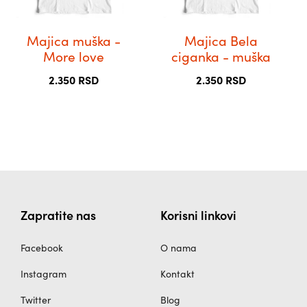
могу
могу
бити
бити
Majica muška -
Majica Bela
изабране
изабране
More love
ciganka - muška
на
на
2.350
RSD
2.350
RSD
страници
страници
производа.
производа.
Zapratite nas
Korisni linkovi
Facebook
O nama
Instagram
Kontakt
Twitter
Blog