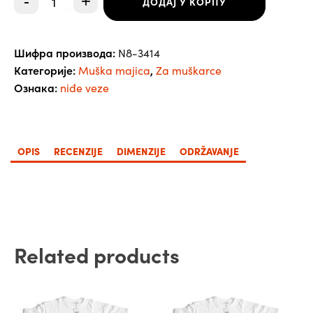
-
+
ДОДАЈ У КОРПУ
Niđe
veze
-
muška
Шифра производа:
N8-3414
количина
Категорије:
,
Muška majica
Za muškarce
Ознака:
niđe veze
OPIS
RECENZIJE
DIMENZIJE
ODRŽAVANJE
Related products
Овај
Овај
производ
производ