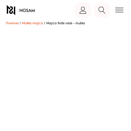
Почетна
/
Muška majica
/ Majica Niđe veze - muška