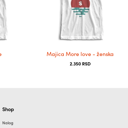
Опције
могу
бити
изабране
на
страници
производа.
e
Majica More love - ženska
2.350
RSD
Shop
Nalog