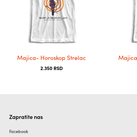
Опције
Опције
могу
могу
бити
бити
изабране
изабране
на
на
страници
страници
производа.
производа.
Majica- Horoskop Strelac
Majica
2.350
RSD
Zapratite nas
Facebook