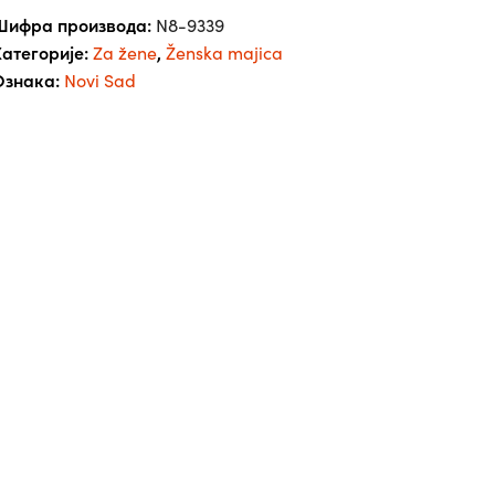
ženska
Шифра производа:
N8-9339
количина
атегорије:
,
Za žene
Ženska majica
Ознака:
Novi Sad