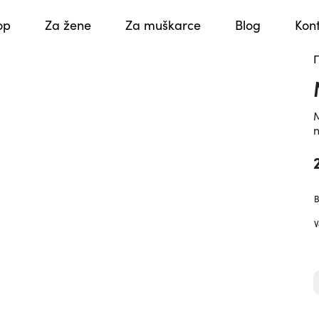
op
Za žene
Za muškarce
Blog
Kon
M
n
B
V