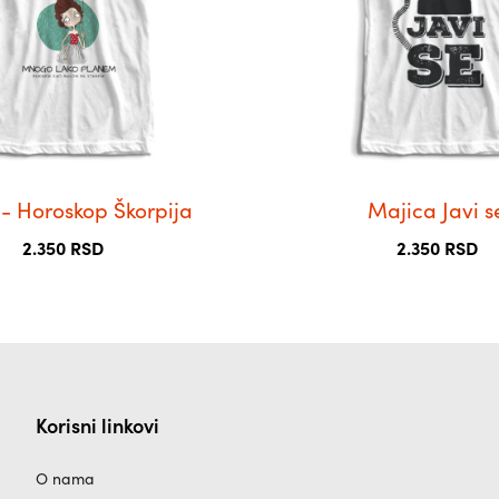
Опције
могу
бити
изабране
на
страници
производа.
- Horoskop Škorpija
Majica Javi s
2.350
RSD
2.350
RSD
Korisni linkovi
O nama