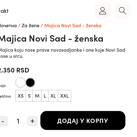
takt
Почетна
/
Za žene
/ Majica Novi Sad - ženska
Majica Novi Sad - ženska
ajica koju nose prave novosadjanke i one koje Novi Sad
ose u srcu.
2.350
RSD
oja
XS
S
M
L
XL
XXL
eličina
Majica
ДОДАЈ У КОРПУ
-
+
Novi
Sad
-