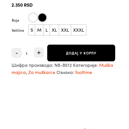
2.350
RSD
Boja
S
M
L
XL
XXL
XXXL
Veličina
Fool
-
+
ДОДАЈ У КОРПУ
time
job
Шифра производа:
N8-8512
Категорије:
Muška
-
majica
Muška
,
Za muškarce
Ознака:
fooltime
majica
количина