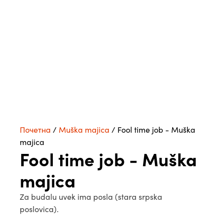
Почетна
/
Muška majica
/ Fool time job - Muška
majica
Fool time job - Muška
majica
Za budalu uvek ima posla (stara srpska
poslovica).