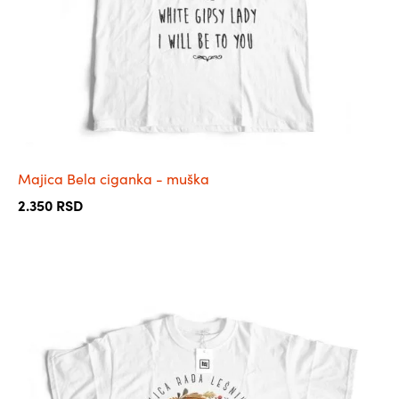
на
страници
производа.
Majica Bela ciganka - muška
2.350
RSD
Овај
производ
има
више
варијанти.
Опције