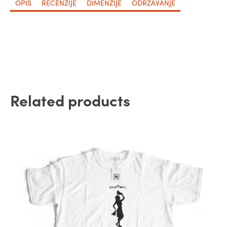
OPIS
RECENZIJE
DIMENZIJE
ODRŽAVANJE
Related products
Овај
производ
има
више
варијанти.
Опције
могу
бити
изабране