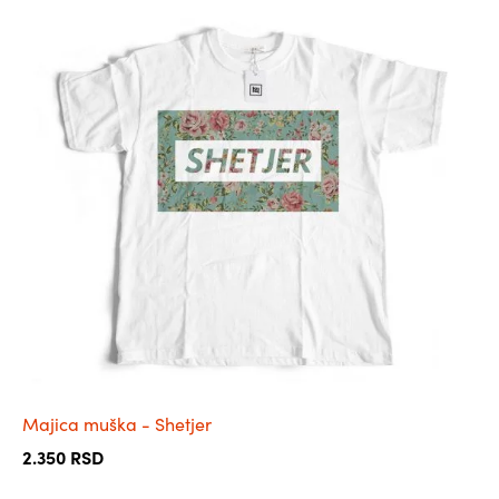
има
више
варијанти.
Опције
могу
бити
изабране
на
страници
производа.
Majica muška - Shetjer
2.350
RSD