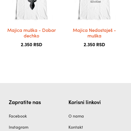
варијанти.
варијанти.
Опције
Опције
могу
могу
бити
бити
Majica muška - Dobar
Majica Nedostaješ -
изабране
изабране
dechko
muška
на
на
2.350
RSD
2.350
RSD
страници
страници
производа.
производа.
Zapratite nas
Korisni linkovi
Facebook
O nama
Instagram
Kontakt