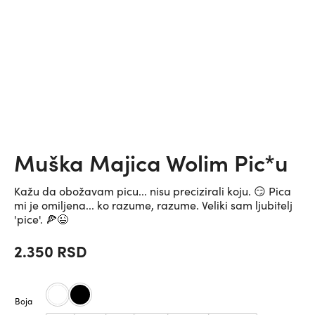
Muška Majica Wolim Pic*u
Kažu da obožavam picu... nisu precizirali koju. 😏 Pica
mi je omiljena... ko razume, razume. Veliki sam ljubitelj
'pice'. 🍕😉
2.350
RSD
Boja