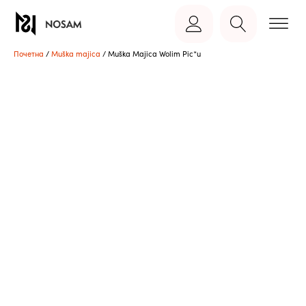
Почетна
/
Muška majica
/ Muška Majica Wolim Pic*u