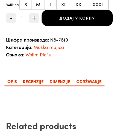
S
M
L
XL
XXL
XXXL
Veličina
Muška
-
+
ДОДАЈ У КОРПУ
Majica
Wolim
Pic*u
количина
Шифра производа:
N8-7810
Категорија:
Muška majica
Ознака:
Wolim Pic*u
OPIS
RECENZIJE
DIMENZIJE
ODRŽAVANJE
Related products