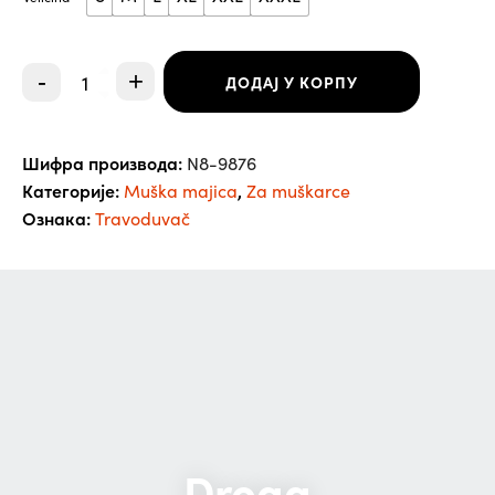
Travoduvač
-
+
ДОДАЈ У КОРПУ
-
Muška
majica
количина
Шифра производа:
N8-9876
Категорије:
,
Muška majica
Za muškarce
Ознака:
Travoduvač
Droga