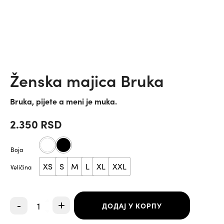
Ženska majica Bruka
Bruka, pijete a meni je muka.
2.350
RSD
Boja
XS
S
M
L
XL
XXL
Veličina
Ženska
-
+
ДОДАЈ У КОРПУ
majica
Bruka