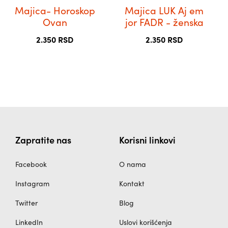
бити
бити
Majica- Horoskop
Majica LUK Aj em
изабране
изабране
Ovan
jor FADR - ženska
на
на
2.350
RSD
2.350
RSD
страници
страници
производа.
производа.
Zapratite nas
Korisni linkovi
Facebook
O nama
Instagram
Kontakt
Twitter
Blog
LinkedIn
Uslovi korišćenja