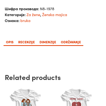
количина
Шифра производа:
N8-1978
Категорије:
,
Za žene
Ženska majica
Ознака:
bruka
OPIS
RECENZIJE
DIMENZIJE
ODRŽAVANJE
Related products
Овај
Овај
производ
производ
има
има
више
више