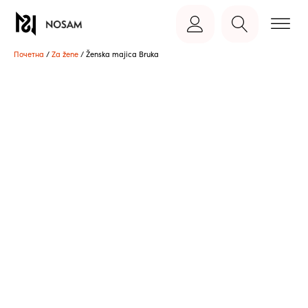
Почетна
/
Za žene
/ Ženska majica Bruka