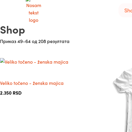
Sh
Shop
Сортирано
Приказ 49–64 од 208 резултата
по
популарности
Овај
Овај
производ
производ
има
има
Veliko točeno - ženska majica
више
више
варијанти.
варијанти.
2.350
RSD
Опције
Опције
могу
могу
бити
бити
изабране
изабране
на
на