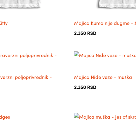
страници
производа.
itty
Majica Kuma nije dugme - 
2.350
RSD
Овај
производ
има
verzni poljoprivrednik -
Majica Niđe veze - muška
више
варијанти.
2.350
RSD
Опције
могу
бити
изабране
Овај
на
производ
страници
има