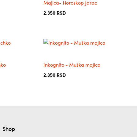
производа.
Majica- Horoskop Jarac
више
варијанти.
2.350
RSD
Опције
могу
бити
изабране
Овај
на
производ
страници
има
производа.
hko
Inkognito - Muška majica
више
варијанти.
2.350
RSD
Опције
могу
бити
изабране
на
страници
производа.
Shop