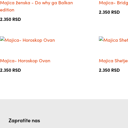
производа.
производа.
Majica ženska - Do why ga Balkan
Majica- Brid
више
више
edition
варијанти.
варијанти.
2.350
RSD
Опције
Опције
2.350
RSD
могу
могу
бити
бити
изабране
изабране
Овај
Овај
на
на
производ
производ
страници
страници
има
има
производа.
производа.
Majica- Horoskop Ovan
Majica Shetje
више
више
варијанти.
варијанти.
2.350
RSD
2.350
RSD
Опције
Опције
могу
могу
бити
бити
изабране
изабране
на
на
страници
страници
производа.
производа.
Zapratite nas