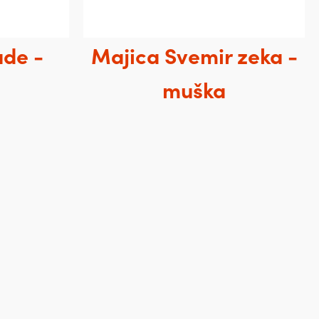
ude -
Majica Svemir zeka -
muška