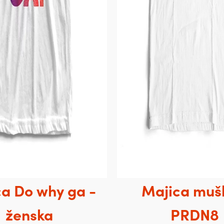
a Do why ga -
Majica muš
ženska
PRDN8