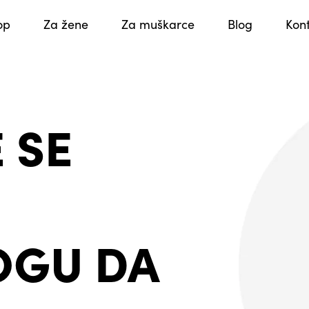
op
Za žene
Za muškarce
Blog
Kon
 SE
OGU DA