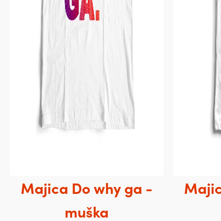
Majica Do why ga -
Majic
muška