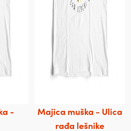
ka -
Majica muška - Ulica
rađa lešnike