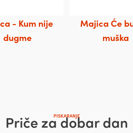
ca - Kum nije
Majica Će b
dugme
muška
Priče za dobar dan
PISKARANJE