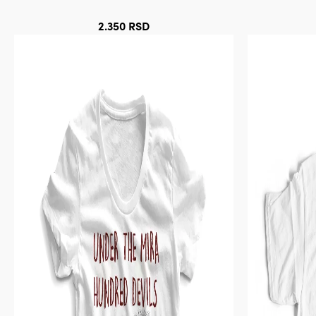
2.350
RSD