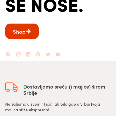
SE NOSE.
Shop
Dostavljamo sreću (i majice) širom
Srbije
Ne šaljemo u svemir (još), ali bilo gde u Srbiji tvoja
majica stiže ekspresno!